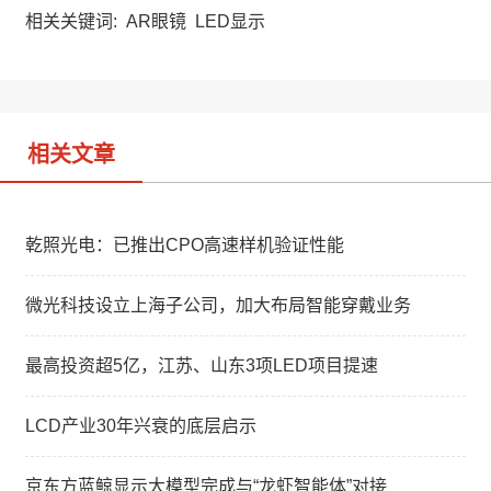
h
a
k
a
W
e
相关关键词:
AR眼镜
LED显示
t
e
d
i
I
b
n
o
相关文章
乾照光电：已推出CPO高速样机验证性能
微光科技设立上海子公司，加大布局智能穿戴业务
最高投资超5亿，江苏、山东3项LED项目提速
LCD产业30年兴衰的底层启示
京东方蓝鲸显示大模型完成与“龙虾智能体”对接