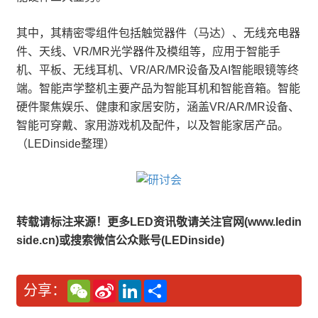
其中，其精密零组件包括触觉器件（马达）、无线充电器
件、天线、VR/MR光学器件及模组等，应用于智能手
机、平板、无线耳机、VR/AR/MR设备及AI智能眼镜等终
端。智能声学整机主要产品为智能耳机和智能音箱。智能
硬件聚焦娱乐、健康和家居安防，涵盖VR/AR/MR设备、
智能可穿戴、家用游戏机及配件，以及智能家居产品。
（LEDinside整理）
转载请标注来源！更多LED资讯敬请关注官网(www.ledin
side.cn)或搜索微信公众账号(LEDinside)
W
S
L
分
分享：
e
i
i
享
C
n
n