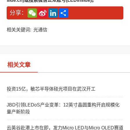
side.cn)或搜索微信公众账号(LEDinside)。
W
S
L
分
分享：
e
i
i
享
C
n
n
h
a
k
a
W
e
相关关键词:
光通信
t
e
d
i
I
b
n
o
相关文章
投资15亿，敏芯半导体硅光项目在武汉开工
JBD引领LEDoS产业变革：12英寸晶圆重构开启规模化
量产新阶段
云英谷赴港上市在即，发力Micro LED与Micro OLED赛道