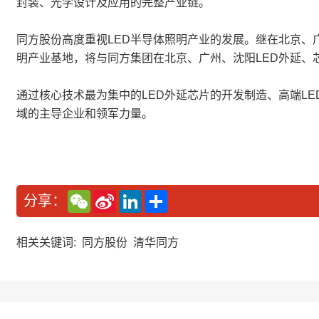
封装、光学设计及应用的完整产业链。
同方股份高度重视LED半导体照明产业的发展。继在北京、广
明产业基地，将与同方集团在北京、广州、沈阳LED外延、
通过核心技术最为集中的LED外延芯片的开发制造、高端LE
域的主导企业和领军力量。
W
S
L
分
分享：
e
i
i
享
C
n
n
h
a
k
a
W
e
相关关键词:
同方股份
清华同方
t
e
d
i
I
b
n
o