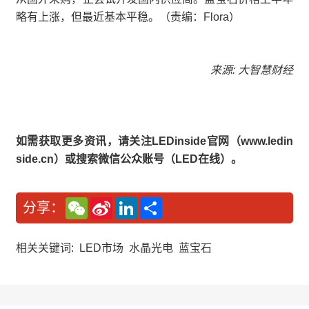
略有上涨，但最近基本平稳。（责编：Flora）
来源: 大智慧财经
如需获取更多资讯，请关注LEDinside官网（www.ledin
side.cn）或搜索微信公众账号（LED在线）。
W
S
L
分
分享：
e
i
i
享
C
n
n
h
a
k
a
W
e
相关关键词:
LED市场
水晶光电
蓝宝石
t
e
d
i
I
b
n
o