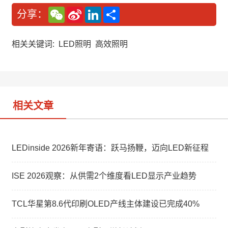
W
S
L
分
分享：
e
i
i
享
C
n
n
h
a
k
a
W
e
相关关键词:
LED照明
高效照明
t
e
d
i
I
b
n
o
相关文章
LEDinside 2026新年寄语：跃马扬鞭，迈向LED新征程
ISE 2026观察：从供需2个维度看LED显示产业趋势
TCL华星第8.6代印刷OLED产线主体建设已完成40%