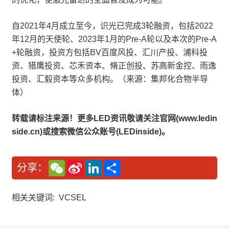
自2021年4月成立至今，识光已完成3轮融资，包括2022
年12月的天使轮、2023年1月的Pre-A轮以及本次的Pre-A
+轮融资，投资方包括BV百度风投、汇川产投、浦科投
资、猎鹰投资、芯禾资本、脩正创投、苏高新金控、雨逸
投资、汇毅资本等众多机构。（来源：集邦化合物半导
体）
转载请标注来源！更多LED资讯敬请关注官网(www.ledin
side.cn)或搜索微信公众账号(LEDinside)。
W
S
L
分
分享：
e
i
i
享
C
n
n
h
a
k
a
W
e
相关关键词:
VCSEL
t
e
d
i
I
b
n