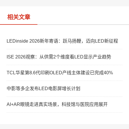
o
相关文章
LEDinside 2026新年寄语：跃马扬鞭，迈向LED新征程
ISE 2026观察：从供需2个维度看LED显示产业趋势
TCL华星第8.6代印刷OLED产线主体建设已完成40%
中影等多企发布LED电影屏增长计划
AI+AR眼镜走进真实场景，科技馆与医院应用展开