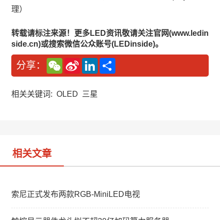
理）
转载请标注来源！更多LED资讯敬请关注官网(www.ledin
side.cn)或搜索微信公众账号(LEDinside)。
W
S
L
分
分享：
e
i
i
享
C
n
n
h
a
k
a
W
e
相关关键词:
OLED
三星
t
e
d
i
I
b
n
o
相关文章
索尼正式发布两款RGB-MiniLED电视