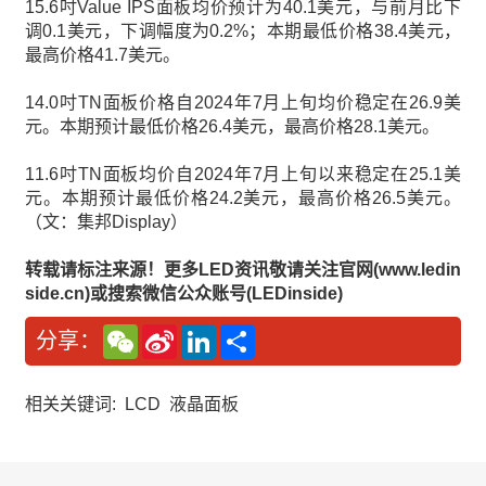
15.6吋Value IPS面板均价预计为40.1美元，与前月比下
调0.1美元，下调幅度为0.2%；本期最低价格38.4美元，
最高价格41.7美元。
14.0吋TN面板价格自2024年7月上旬均价稳定在26.9美
元。本期预计最低价格26.4美元，最高价格28.1美元。
11.6吋TN面板均价自2024年7月上旬以来稳定在25.1美
元。本期预计最低价格24.2美元，最高价格26.5美元。
（文：集邦Display）
转载请标注来源！更多LED资讯敬请关注官网(www.ledin
side.cn)或搜索微信公众账号(LEDinside)
W
S
L
分
分享：
e
i
i
享
C
n
n
h
a
k
a
W
e
相关关键词:
LCD
液晶面板
t
e
d
i
I
b
n
o