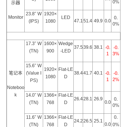
0
%
示器
23.8" W
1920×
Monitor
LED
0.
47.1
51.4
49.9
0.0
(IPS)
1080
0
%
17.3" W
1600×
Wedge
37.5
39.6
38.1
-0.
-0.
(
TN
)
900
-LED
1
3%
15.6" W
1920×
Flat-LE
笔记本
(Value I
38.4
41.7
40.1
-0.
-0.
1080
D
1
2
%
PS)
Noteboo
k
14.0" W
1366×
Flat-LE
26.4
28.1
26.9
0.
0.0
(TN)
768
D
0%
11.6" W
1366×
Flat-LE
0.
24.2
26.5
25.1
0.0
(TN)
768
D
0%