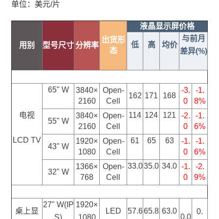
单位：美元/片
液晶显示屏价格
与前月
出货形
低
高
均价
用别
型号尺寸
分辨率
态
差异(%)
65" W
3840×
Open-
-3.
-1.
162
171
168
2160
Cell
0
8%
电视
114
124
121
3840×
Open-
-2.
-1.
55" W
2160
Cell
0
6
%
LCD TV
61
65
63
1920×
Open-
-1.
-1.
43" W
1080
Cell
0
6%
33.0
35.0
34.0
1366×
Open-
-1.
-2.
32" W
768
Cell
0
9%
27" W(IP
1920×
桌上显
LED
57.6
65.8
63.0
0.
0.0
S)
1080