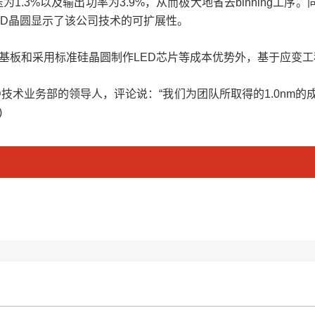
压为1.3%以及输出功率为3.9%，从而极大地省去binning
LED晶圆显示了该公司技术的可扩展性。
的基板和采用标准硅晶圆制作LED芯片等成本优势外，基于应变工程
也是LED技术业务部的领导人，评论说：“我们为团队所取得的1.0nm
)