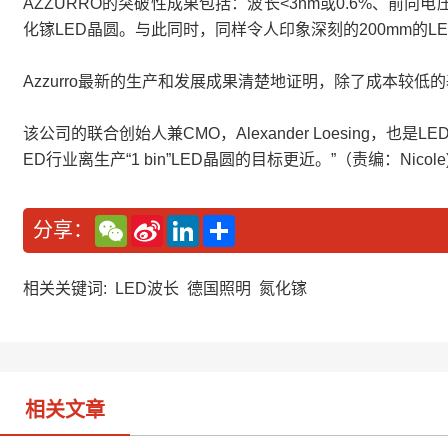
AZZURRO的突破性成果包括：波长<3nm或0.6%、前向电
化镓LED晶圆。与此同时，同样令人印象深刻的200mm的
Azzurro最新的生产和发展成果清楚地证明，除了成本较低
该公司的联合创始人兼CMO，Alexander Loesing，
ED行业离生产“1 bin”LED晶圆的目标更近。”（责编：Nicole
W
S
L
分
分享：
e
i
i
享
C
n
n
h
a
k
a
W
e
相关关键词:
LED波长
德国照明
氮化镓
t
e
d
i
I
b
n
o
相关文章