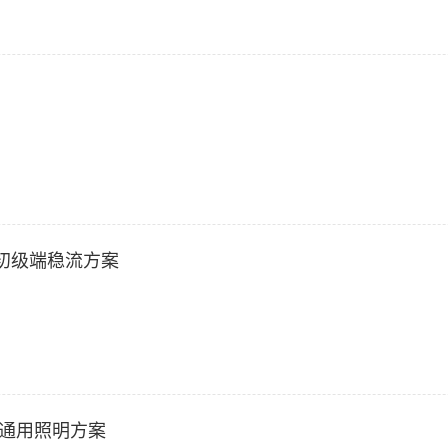
效初级端稳流方案
D通用照明方案