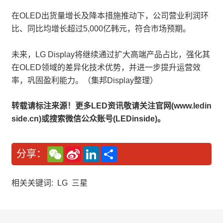
在OLED出货量增长及降本措施推动下，公司营业利润环
比、同比均增长超过5,000亿韩元，符合市场预期。
未来，LG Display将继续通过扩大高端产品占比，强化其
在OLED领域的差异化技术优势，并进一步提升运营效
率，巩固盈利能力。（集邦Display整理）
转载请标注来源！更多LED资讯敬请关注官网(www.ledin
side.cn)或搜索微信公众账号(LEDinside)。
W
S
L
分
分享：
e
i
i
享
C
n
n
h
a
k
a
W
e
相关关键词:
LG
三星
t
e
d
i
I
b
n
o