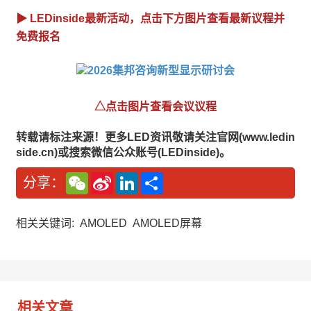
▶ LEDinside最新活动，点击下方图片查看最新议程并
免费报名
△点击图片查看会议议程
转载请标注来源！更多LED资讯敬请关注官网(www.ledin
side.cn)或搜索微信公众账号(LEDinside)。
W
S
L
分
分享：
e
i
i
享
C
n
n
h
a
k
a
W
e
相关关键词:
AMOLED
AMOLED屏幕
t
e
d
i
I
b
n
o
相关文章