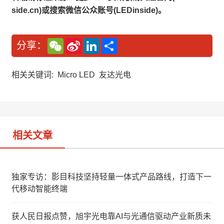
side.cn)或搜索微信公众账号(LEDinside)。
W
S
L
分
分享：
e
i
i
享
C
n
n
h
a
k
a
W
e
相关关键词:
Micro LED
友达光电
t
e
d
i
I
b
n
o
相关文章
独家专访：影目科技坚持轻量一体式产品路线，打造下一
代移动智能终端
获人民日报点赞，旭宇光电靠AI与光通信驱动产业新质未