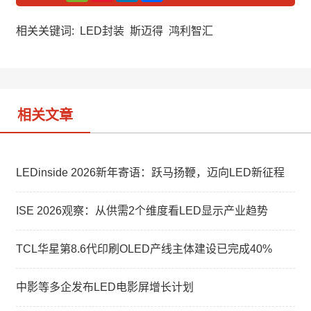
C
n
n
h
a
k
a
W
e
相关关键词:
LED封装
斯迈得
鸿利智汇
t
e
d
i
I
b
n
o
相关文章
LEDinside 2026新年寄语：跃马扬鞭，迈向LED新征程
ISE 2026观察：从供需2个维度看LED显示产业趋势
TCL华星第8.6代印刷OLED产线主体建设已完成40%
中影等多企发布LED电影屏增长计划