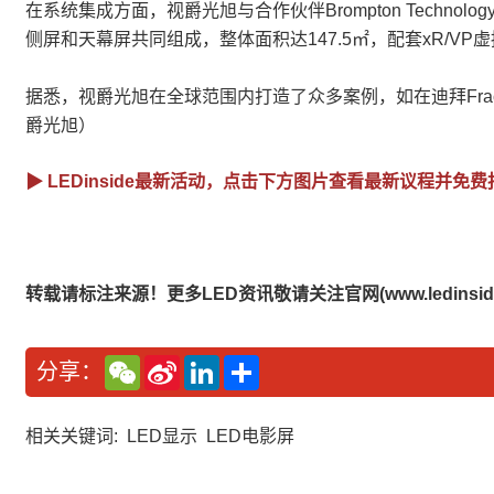
在系统集成方面，视爵光旭与合作伙伴Brompton Technol
侧屏和天幕屏共同组成，整体面积达147.5㎡，配套xR/VP
据悉，视爵光旭在全球范围内打造了众多案例，如在迪拜Fractal
爵光旭）
▶ LEDinside最新活动，点击下方图片查看最新议程并免费
转载请标注来源！更多LED资讯敬请关注官网(www.ledinside.
W
S
L
分
分享：
e
i
i
享
C
n
n
h
a
k
a
W
e
相关关键词:
LED显示
LED电影屏
t
e
d
i
I
b
n