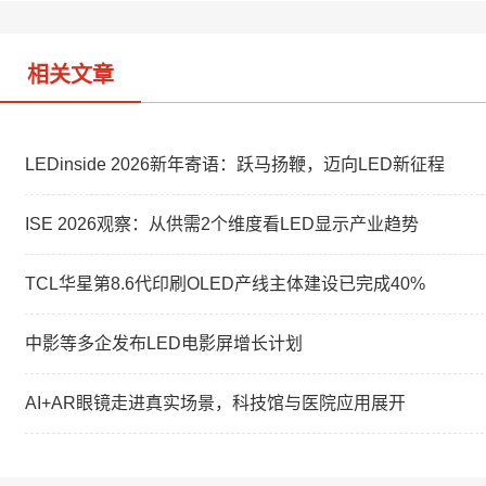
o
相关文章
LEDinside 2026新年寄语：跃马扬鞭，迈向LED新征程
ISE 2026观察：从供需2个维度看LED显示产业趋势
TCL华星第8.6代印刷OLED产线主体建设已完成40%
中影等多企发布LED电影屏增长计划
AI+AR眼镜走进真实场景，科技馆与医院应用展开