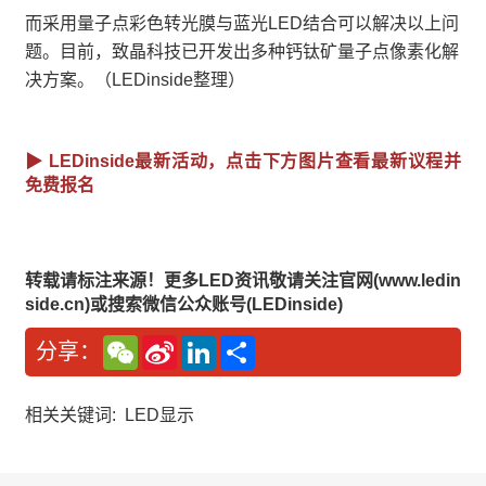
而采用量子点彩色转光膜与蓝光LED结合可以解决以上问
题。目前，致晶科技已开发出多种钙钛矿量子点像素化解
决方案。（LEDinside整理）
▶ LEDinside最新活动，点击下方图片查看最新议程并
免费报名
转载请标注来源！更多LED资讯敬请关注官网(www.ledin
side.cn)或搜索微信公众账号(LEDinside)
W
S
L
分
分享：
e
i
i
享
C
n
n
h
a
k
a
W
e
相关关键词:
LED显示
t
e
d
i
I
b
n
o