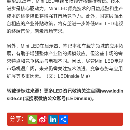
展望2025年，Mini LED电视市场预计将维持增长。技术
进步是核心驱动力，Mini LED背光技术的日益成熟和生产
成本的逐步降低将增强其市场竞争力。此外，国家层面出
台相应的产业补贴政策，将有望进一步降低Mini LED电视
的终端售价，刺激市场需求。
另外，Mini LED在显示器、笔记本和车载等领域的应用拓
展，有助于增强整体产业链的规模效应。但这些市场的需
求特点和竞争格局与电视不同。因此，尽管Mini LED电视
市场机遇广阔，未来仍需关注技术演进、竞争态势与应用
扩展等多重因素。（文：LEDinside Mia）
转载请标注来源！更多LED资讯敬请关注官网(www.ledin
side.cn)或搜索微信公众账号(LEDinside)。
W
S
L
分
分享：
e
i
i
享
C
n
n