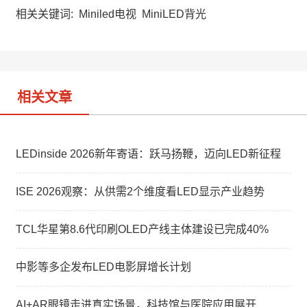
h
a
k
a
W
e
相关关键词:
Miniled电视
MiniLED背光
t
e
d
i
I
b
n
o
相关文章
LEDinside 2026新年寄语：跃马扬鞭，迈向LED新征程
ISE 2026观察：从供需2个维度看LED显示产业趋势
TCL华星第8.6代印刷OLED产线主体建设已完成40%
中影等多企发布LED电影屏增长计划
AI+AR眼镜走进真实场景，科技馆与医院应用展开