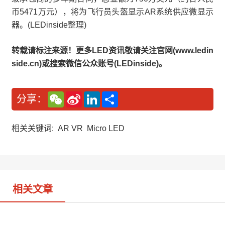
币5471万元），将为飞行员头盔显示AR系统供应微显示
器。(LEDinside整理)
转载请标注来源！更多LED资讯敬请关注官网(www.ledin
side.cn)或搜索微信公众账号(LEDinside)。
W
S
L
分
分享：
e
i
i
享
C
n
n
h
a
k
a
W
e
相关关键词:
AR VR
Micro LED
t
e
d
i
I
b
n
o
相关文章