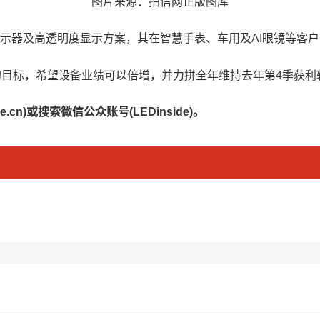
图片来源：拍信网正版图库
镜用微显示器及高透明度显示方案，其在智慧手表、车用及AI眼镜等
阶段的目标，希望设备业绩可以倍增，并力拼全年维持去年第4季获
.cn)或搜索微信公众账号(LEDinside)。