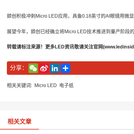
錼创积极冲刺Micro LED应用，具备0.18英寸的AI眼
展望今年，錼创已经确立将Micro LED技术推进到量产
转载请标注来源！更多LED资讯敬请关注官网(www.ledinside
W
S
L
分
分享：
e
i
i
享
C
n
n
h
a
k
a
W
e
相关关键词:
Micro LED
电子纸
t
e
d
i
I
b
n
o
相关文章