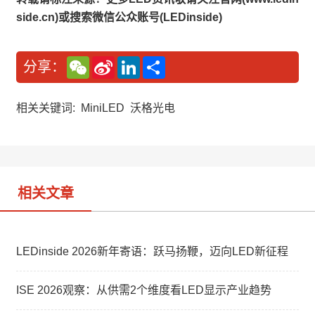
side.cn)或搜索微信公众账号(LEDinside)
W
S
L
分
分享：
e
i
i
享
C
n
n
h
a
k
a
W
e
相关关键词:
MiniLED
沃格光电
t
e
d
i
I
b
n
o
相关文章
LEDinside 2026新年寄语：跃马扬鞭，迈向LED新征程
ISE 2026观察：从供需2个维度看LED显示产业趋势