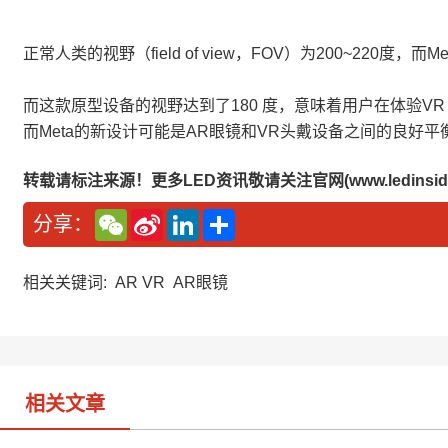
正常人类的视野（field of view，FOV）为200~220
而这款原型设备的视野达到了180 度，意味着用户在体验VR
而Meta的新设计可能是AR眼镜和VR头戴设备之间的良好
转载请标注来源！更多LED资讯敬请关注官网(www.ledinside
W
S
L
分
分享：
e
i
i
享
C
n
n
h
a
k
a
W
e
相关关键词:
AR VR
AR眼镜
t
e
d
i
I
b
n
o
相关文章