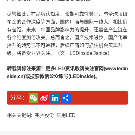
尽管如此，在品牌认知度、长期可靠性验证、与全球顶级
车企的合作深度等方面，国内厂商与国际一线大厂相比仍
有差距。未来，中国品牌影响力的提升，还需全产业链在
各个维度加倍攻关。总而言之，国产技术进步、国产化率
提升的趋势已不可逆转，后续厂商如何抓住机会实现升
级，将备受业界关注。（文：LEDinside Janice）
转载请标注来源！更多LED资讯敬请关注官网(www.ledin
side.cn)或搜索微信公众账号(LEDinside)。
W
S
L
分
分享：
e
i
i
享
C
n
n
h
a
k
a
W
e
相关关键词:
兆驰股份
车用LED
t
e
d
i
I
b
n
o