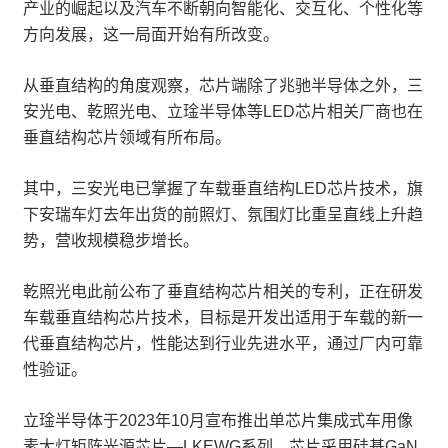
产业的崛起以及汽车不断朝向智能化、交互化、个性化等
方向发展，这一局面开始有所改变。
从垂直结构的角度观察，芯片端除了兆驰半导体之外，三
安光电、乾照光电、立琻半导体等LED芯片相关厂商也在
垂直结构芯片领域有所布局。
其中，三安光电已掌握了车载垂直结构LED芯片技术，旗
下安瑞车灯去年出货的前照灯、氛围灯比重呈直线上升趋
势，营收规模稳步增长。
乾照光电此前公布了垂直结构芯片相关的专利，正在研发
车载垂直结构芯片技术，目标是开发出适用于车载的新一
代垂直结构芯片，性能达到行业先进水平，通过厂内可靠
性验证。
立琻半导体于2023年10月宣布推出单芯片集成式车用像
素大灯矩阵光源芯片—LKEWG系列，芯片采用硅基GaN