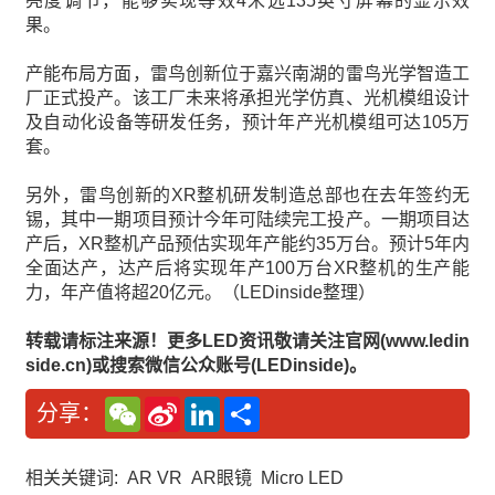
亮度调节，能够实现等效4米远135英寸屏幕的显示效
果。
产能布局方面，雷鸟创新位于嘉兴南湖的雷鸟光学智造工
厂正式投产。该工厂未来将承担光学仿真、光机模组设计
及自动化设备等研发任务，预计年产光机模组可达105万
套。
另外，雷鸟创新的XR整机研发制造总部也在去年签约无
锡，其中一期项目预计今年可陆续完工投产。一期项目达
产后，XR整机产品预估实现年产能约35万台。预计5年内
全面达产，达产后将实现年产100万台XR整机的生产能
力，年产值将超20亿元。（LEDinside整理）
转载请标注来源！更多LED资讯敬请关注官网(www.ledin
side.cn)或搜索微信公众账号(LEDinside)。
W
S
L
分
分享：
e
i
i
享
C
n
n
h
a
k
a
W
e
相关关键词:
AR VR
AR眼镜
Micro LED
t
e
d