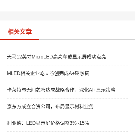
i
I
b
n
o
相关文章
天马12英寸MicroLED高亮车载显示屏成功点亮
MLED相关企业屹立芯创完成A+轮融资
卡莱特与无问芯穹达成战略合作，深化AI+显示策略
京东方成立合资公司，布局显示材料业务
利亚德：LED显示屏价格调整3%~15%