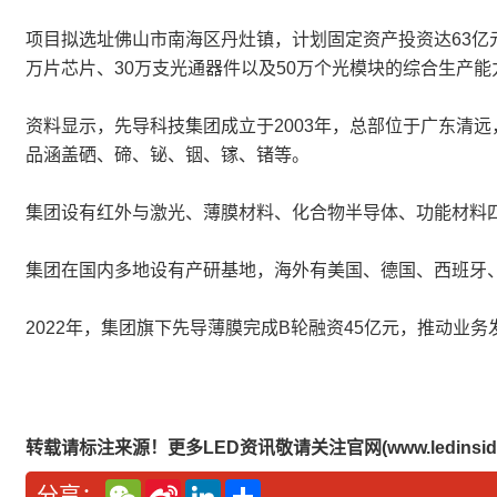
项目拟选址佛山市南海区丹灶镇，计划固定资产投资达63亿
万片芯片、30万支光通器件以及50万个光模块的综合生产能
资料显示，先导科技集团成立于2003年，总部位于广东清
品涵盖硒、碲、铋、铟、镓、锗等。
集团设有红外与激光、薄膜材料、化合物半导体、功能材料
集团在国内多地设有产研基地，海外有美国、德国、西班牙
2022年，集团旗下先导薄膜完成B轮融资45亿元，推动
转载请标注来源！更多LED资讯敬请关注官网(www.ledinside
W
S
L
分
分享：