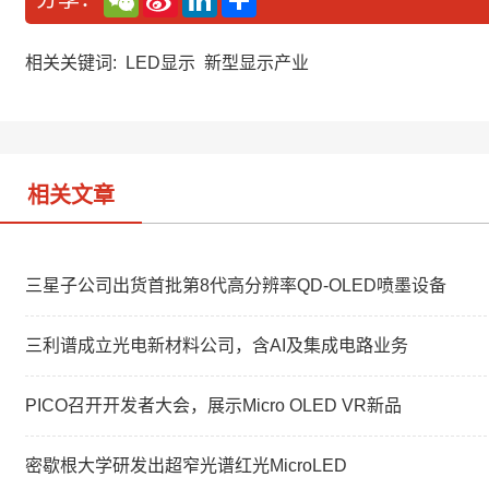
e
i
i
享
C
n
n
h
a
k
a
W
e
相关关键词:
LED显示
新型显示产业
t
e
d
i
I
b
n
o
相关文章
三星子公司出货首批第8代高分辨率QD-OLED喷墨设备
三利谱成立光电新材料公司，含AI及集成电路业务
PICO召开开发者大会，展示Micro OLED VR新品
密歇根大学研发出超窄光谱红光MicroLED