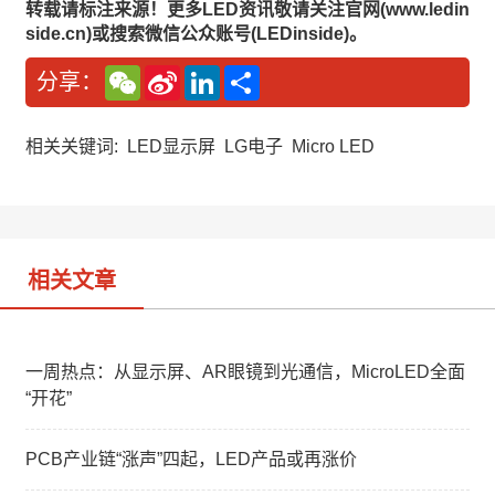
转载请标注来源！更多LED资讯敬请关注官网(www.ledin
side.cn)或搜索微信公众账号(LEDinside)。
W
S
L
分
分享：
e
i
i
享
C
n
n
h
a
k
a
W
e
相关关键词:
LED显示屏
LG电子
Micro LED
t
e
d
i
I
b
n
o
相关文章
一周热点：从显示屏、AR眼镜到光通信，MicroLED全面
“开花”
PCB产业链“涨声”四起，LED产品或再涨价