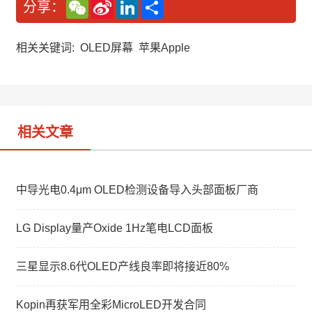
W
S
L
分
分享：
e
i
i
享
C
n
n
h
a
k
a
W
e
相关关键词:
OLED屏幕
苹果Apple
t
e
d
i
I
b
n
o
相关文章
中导光电0.4μm OLED检测设备导入头部面板厂商
LG Display量产Oxide 1Hz笔电LCD面板
三星显示8.6代OLED产线良率即将接近80%
Kopin再获军用全彩MicroLED开发合同