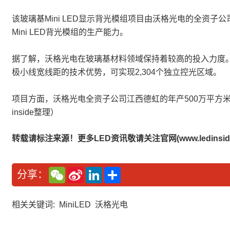
该玻璃基Mini LED显示背光模组项目由沃格光电的全资
Mini LED背光模组的生产能力。
据了解，沃格光电在玻璃基材料领域保持着较高的投入力度。此
极小线宽线距的技术优势，可实现2,304个独立控光区域。
项目方面，沃格光电全资子公司江西德虹的年产500万平方米玻
inside整理）
转载请标注来源！更多LED资讯敬请关注官网(www.ledinside
W
S
L
分
分享：
e
i
i
享
C
n
n
h
a
k
a
W
e
相关关键词:
MiniLED
沃格光电
t
e
d
i
I
b
n