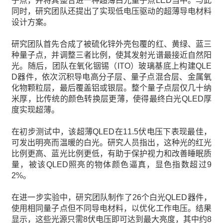
子点，并将其整合进一种超薄白光量子点LED当中。与此
同时，研究团队还提出了实现低电压驱动的超薄导电材料
设计方案。
研究团队首先合成了被硫化锌外壳包覆的红、黄绿、蓝三
种量子点，并调整三者比例，使其发射光谱最接近自然阳
光。随后，团队在氧化铟锡（ITO）玻璃基底上构建QLE
D器件，依次沉积导电高分子层、量子点混合层、金属氧
化物颗粒层，最后覆盖铝或银层。整个量子点层仅几十纳
米厚，比传统的颜色转换层更薄，使得最终白光QLED厚
度实现超薄。
在初步测试中，该超薄QLED在11.5伏电压下表现最佳，
可发出明亮而温暖的白光。研究人员指出，这种光的红光
比例更高、蓝光比例更低，有助于保护视力和改善睡眠质
量，被该QLED照亮的物体颜色逼真，显色指数超过9
2%。
在进一步实验中，研究团队制作了26个白光QLED器件，
使用相同量子点但不同导电材料，以优化工作电压。结果
显示，这些光源只需8伏电压即可达到最大亮度，其中约8