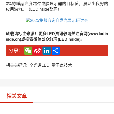
0%的样品亮度超过电脑显示器的目标值，展现出良好的
应用潜力。（LEDinside整理）
转载请标注来源！更多LED资讯敬请关注官网(www.ledin
side.cn)或搜索微信公众账号(LEDinside)。
W
S
L
分
分享：
e
i
i
享
C
n
n
h
a
k
a
W
e
相关关键词:
全光谱LED
量子点技术
t
e
d
i
I
b
n
o
相关文章