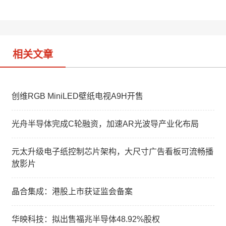
t
e
d
i
I
b
n
o
相关文章
创维RGB MiniLED壁纸电视A9H开售
光舟半导体完成C轮融资，加速AR光波导产业化布局
元太升级电子纸控制芯片架构，大尺寸广告看板可流畅播
放影片
晶合集成：港股上市获证监会备案
华映科技：拟出售福兆半导体48.92%股权