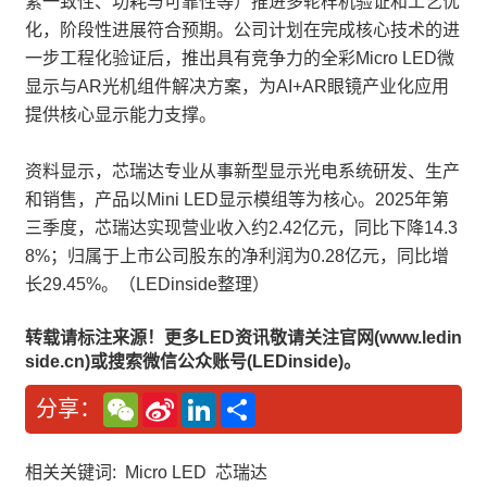
素一致性、功耗与可靠性等）推进多轮样机验证和工艺优
化，阶段性进展符合预期。公司计划在完成核心技术的进
一步工程化验证后，推出具有竞争力的全彩Micro LED微
显示与AR光机组件解决方案，为AI+AR眼镜产业化应用
提供核心显示能力支撑。
资料显示，芯瑞达专业从事新型显示光电系统研发、生产
和销售，产品以Mini LED显示模组等为核心。2025年第
三季度，芯瑞达实现营业收入约2.42亿元，同比下降14.3
8%；归属于上市公司股东的净利润为0.28亿元，同比增
长29.45%。（LEDinside整理）
转载请标注来源！更多LED资讯敬请关注官网(www.ledin
side.cn)或搜索微信公众账号(LEDinside)。
W
S
L
分
分享：
e
i
i
享
C
n
n
h
a
k
a
W
e
相关关键词:
Micro LED
芯瑞达