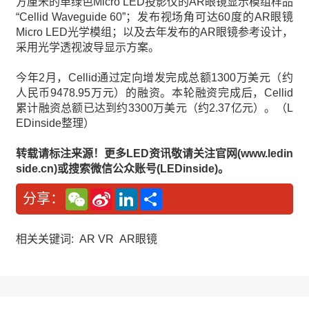
方厘米的单绿色Micro LED投影仪的AR眼镜显示模组样品
“Cellid Waveguide 60”；发布视场角可达60度的AR眼镜
Micro LED光学模组；以及去年发布的AR眼镜参考设计，
采用光学透视波导显示方案。
今年2月，Cellid通过定向增发完成总额1300万美元（约
人民币9478.95万元）的融资。本轮融资完成后，Cellid
累计融资总额已达到约3300万美元（约2.37亿元）。（L
EDinside整理）
转载请标注来源！更多LED资讯敬请关注官网(www.ledin
side.cn)或搜索微信公众账号(LEDinside)。
W
S
L
分
分享：
e
i
i
享
C
n
n
h
a
k
a
W
e
相关关键词:
AR VR
AR眼镜
t
e
d
i
I
b
n
o