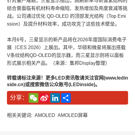
针对量产难题，三星显示指出，高刷新率与新像素结构的
结合曾面临有机材料寿命缩短、发热增加及亮度衰减等挑
战。公司通过优化 QD-OLED 的顶部发光结构（Top Emi
ssion）及提升材料效率，成功攻克了这些技术壁垒。
本月6号，三星显示的新产品将在2026年度国际消费电子
展（CES 2026）上展出。其中，华硕和微星将展出搭载
V条纹结构QD-OLED的显示器，而三星显示则将以面板
形式展示相关产品。（来源：集邦Display整理）
转载请标注来源！更多LED资讯敬请关注官网(www.ledin
side.cn)或搜索微信公众账号(LEDinside)。
W
S
L
分
分享：
e
i
i
享
C
n
n
h
a
k
a
W
e
相关关键词:
AMOLED
AMOLED屏幕
t
e
d
i
I
b
n
o