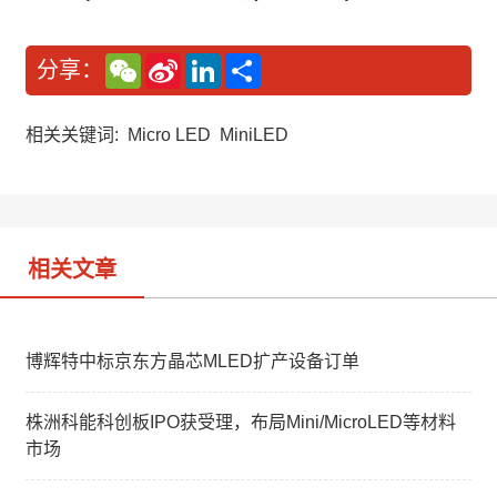
W
S
L
分
分享：
e
i
i
享
C
n
n
h
a
k
a
W
e
相关关键词:
Micro LED
MiniLED
t
e
d
i
I
b
n
o
相关文章
博辉特中标京东方晶芯MLED扩产设备订单
株洲科能科创板IPO获受理，布局Mini/MicroLED等材料
市场