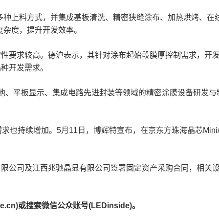
多种上料方式，并集成基板清洗、精密狭缝涂布、加热烘烤、在
复杂度，提升开发效率。
起涂稳定性要求较高。德沪表示，其针对涂布起始段膜厚控制需求，
品种开发需求。
池、平板显示、集成电路先进封装等领域的精密涂膜设备研发与制造
备需求也持续增加。5月11日，博辉特宣布，在京东方珠海晶芯Mini/
公司及江西兆驰晶显有限公司签署固定资产采购合同，相关设备主要用
.cn)或搜索微信公众账号(LEDinside)。