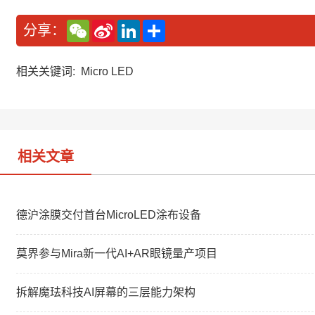
W
S
L
分
分享：
e
i
i
享
C
n
n
h
a
k
a
W
e
相关关键词:
Micro LED
t
e
d
i
I
b
n
o
相关文章
德沪涂膜交付首台MicroLED涂布设备
莫界参与Mira新一代AI+AR眼镜量产项目
拆解魔珐科技AI屏幕的三层能力架构