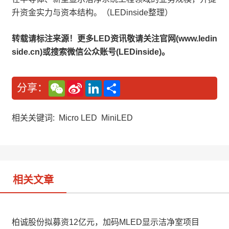
升资金实力与资本结构。（LEDinside整理）
转载请标注来源！更多LED资讯敬请关注官网(www.ledin
side.cn)或搜索微信公众账号(LEDinside)。
W
S
L
分
分享：
e
i
i
享
C
n
n
h
a
k
a
W
e
相关关键词:
Micro LED
MiniLED
t
e
d
i
I
b
n
o
相关文章
柏诚股份拟募资12亿元，加码MLED显示洁净室项目