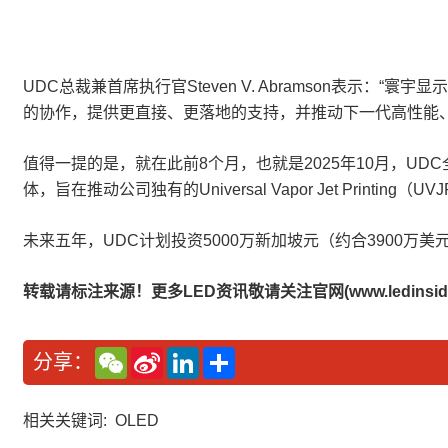
UDC总裁兼首席执行官Steven V. Abramson表
的协作，提供更直接、更落地的支持，并推动下一代高性能
值得一提的是，就在此前8个月，也就是2025年10月，U
体，旨在推动公司独有的Universal Vapor Jet Printin
未来五年，UDC计划投资5000万新加坡元（约合3900万美
转载请标注来源！更多LED资讯敬请关注官网(www.ledinside
W
S
L
分
分享：
e
i
i
享
C
n
n
h
a
k
a
W
e
相关关键词:
OLED
t
e
d