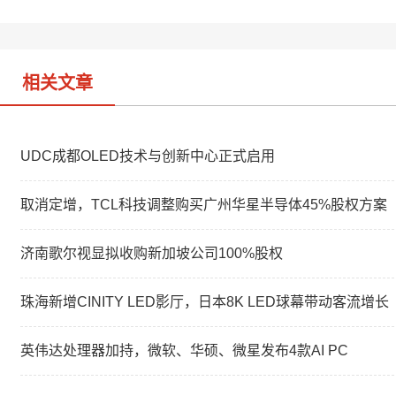
i
I
b
n
o
相关文章
UDC成都OLED技术与创新中心正式启用
取消定增，TCL科技调整购买广州华星半导体45%股权方案
济南歌尔视显拟收购新加坡公司100%股权
珠海新增CINITY LED影厅，日本8K LED球幕带动客流增长
英伟达处理器加持，微软、华硕、微星发布4款AI PC