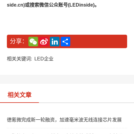
side.cn)或搜索微信公众账号(LEDinside)。
W
S
L
分
分享：
e
i
i
享
C
n
n
h
a
k
a
W
e
相关关键词:
LED企业
t
e
d
i
I
b
n
o
相关文章
德氪微完成新一轮融资，加速毫米波无线连接芯片发展