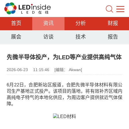
首页
资讯
分析
财报
展会
访谈
技术
报告
先微半导体投产，为LED等产业提供高纯气体
2026-06-23
11:15:46
[编辑： Akwan]
6月22日，合肥新站区报道，合肥先微半导体材料有限公
司生产基地正式投产。该项目的落地，将有效补齐区域内
高纯电子特气的本地化供应，为周边客户提供就近气体保
障。