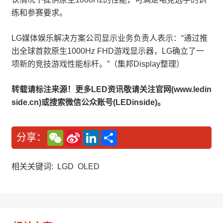
练和参赛要求。
LG媒体娱乐解决方案公司显示业务负责人表示：“通过推
出全球首款原生1000Hz FHD游戏显示器，LG确立了一
项新的竞技游戏性能标杆。”（集邦Display整理）
转载请标注来源！更多LED资讯敬请关注官网(www.ledin
side.cn)或搜索微信公众账号(LEDinside)。
W
S
L
分
分享：
e
i
i
享
C
n
n
h
a
k
a
W
e
相关关键词:
LGD
OLED
t
e
d
i
I
b
n
o