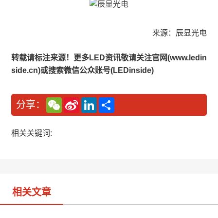
来源：辰显光电
转载请标注来源！更多LED资讯敬请关注官网(www.ledin
side.cn)或搜索微信公众账号(LEDinside)
W
S
L
分
分享：
e
i
i
享
C
n
n
h
a
k
a
W
e
相关关键词:
t
e
d
i
I
b
n
o
相关文章