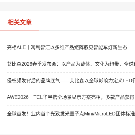
b
n
o
相关文章
亮相ALE丨鸿利智汇以多维产品矩阵驭见智能车灯新生态
艾比森2026春季发布会：以产品为载体、文化为纽带，全
侵权频发背后的品牌底气——艾比森以全球影响力定义LED
AWE2026丨TCL华星携全场景显示方案亮相，多款产品获
全球首发！业内首个光致发光量子点Mini/MicroLED团体标