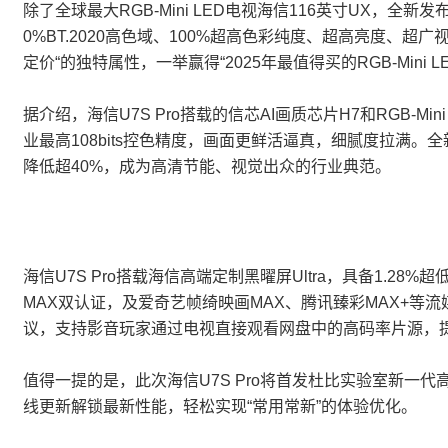
除了全球最大RGB-Mini LED电视海信116英寸UX，全新发
0%BT.2020高色域、100%超高色彩纯度、超高亮度、超
定价“的独特属性，一举赢得“2025年最值得买的RGB-Mini L
据介绍，海信U7S Pro搭载的信芯AI画质芯片H7和RGB-
业最高108bits控色精度，画面更鲜活逼真，细腻度拉满。全新
降低超40%，成为高清节能、视觉出众的行业典范。
海信U7S Pro搭载海信高端定制黑曜屏Ultra，具备1.2
MAX双认证，及爱奇艺帧绮映画MAX、腾讯臻彩MAX+等流
议，支持影音玩家通过电视直接观看网盘中的高码率片源，
值得一提的是，此次海信U7S Pro将首发杜比实验室新一代高
线更新解锁最新性能，轻松实现“常用常新”的体验优化。