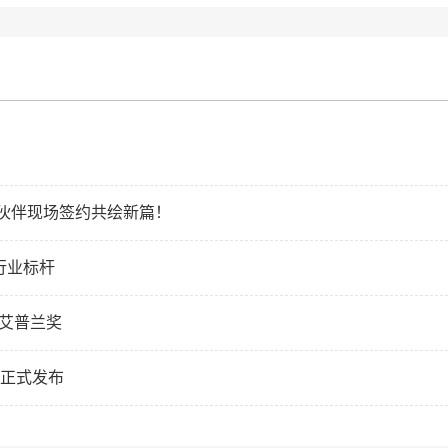
球伙伴现场签约共绘新篇！
行业标杆
得艾普兰奖
准正式发布