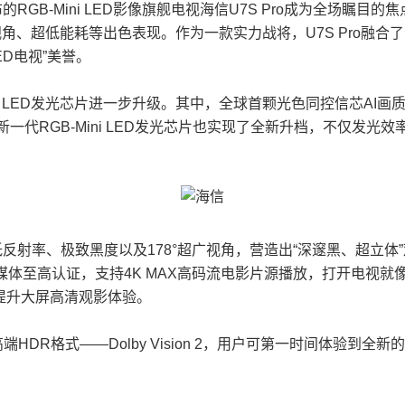
布的RGB-Mini LED影像旗舰电视海信U7S Pro成为全场瞩目的
广视角、超低能耗等出色表现。作为一款实力战将，U7S Pro融合
ED电视”美誉。
Mini LED发光芯片进一步升级。其中，全球首颗光色同控信芯AI
一代RGB-Mini LED发光芯片也实现了全新升档，不仅发光效率
8%超低反射率、极致黑度以及178°超广视角，营造出“深邃黑、超立体
媒体至高认证，支持4K MAX高码流电影片源播放，打开电视就像进
提升大屏高清观影体验。
端HDR格式——Dolby Vision 2，用户可第一时间体验到