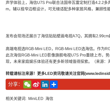
声学体验上，海信U7S Pro联合法国帝瓦雷定制打造4.2
m，辅以极窄边框设计，可无缝适配多种家居风格，兼顾性
发布会现场还展示了海信贴贴壁画电视A7Q，其拥有2.99
高端电视选RGB-Mini LED，RGB-Mini LED选海
此次海信RGB-Mini LED影像旗舰电视U7S Pro
现，未来家庭娱乐体验还有更多新领域值得探索。（来源：
转载请标注来源！更多LED资讯敬请关注官网(www.ledinside
W
S
L
分
分享：
e
i
i
享
C
n
n
h
a
k
a
W
e
相关关键词:
MiniLED
海信
t
e
d
i
I