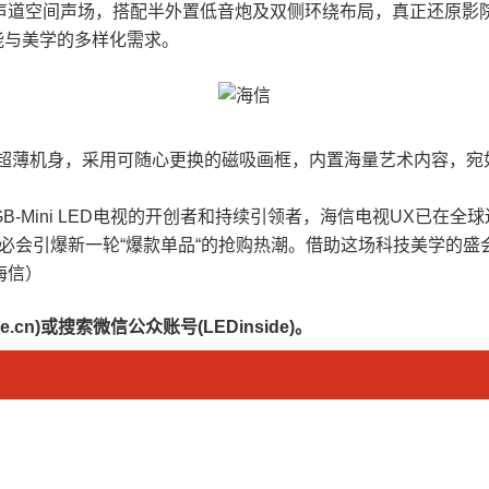
.2多声道空间声场，搭配半外置低音炮及双侧环绕布局，真正还原
能与美学的多样化需求。
cm超薄机身，采用可随心更换的磁吸画框，内置海量艺术内容，宛
信。作为RGB-Mini LED电视的开创者和持续引领者，海信电视U
重磅上市，势必会引爆新一轮“爆款单品“的抢购热潮。借助这场科技美
海信）
.cn)或搜索微信公众账号(LEDinside)。