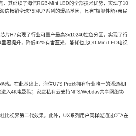
焦点，其延续了海信RGB-Mini LED的全部技术优势，实现了10
了海信畅销全球75国U7系列的爆品基因，具有”旗舰性能+亲民
画质芯片H7实现了行业可量产最高3x10240控色分区，实现了行
显著提升，降低42%有害蓝光，能耗也比QD-Mini LED电视
”观感。在此基础上，海信U7S Pro还拥有行业唯一的潘通和I
入4K电影院；家庭私有云支持NFS/Webdav共享网络协
全新的杜比视界第二代效果。此外，UX系列用户同样能通过OTA在