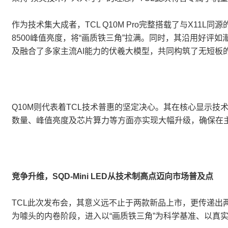
作为技术集大成者，TCL Q10M Pro完整搭载了与X11L同源
8500峰值亮度，将“画质铁三角”拉满。同时，其沿用好评如潮的
及融合了多家主流AI能力的伏羲大模型，共同构筑了无短板
Q10M则代表着TCL技术普惠的坚定决心。其在核心显示技术
数量、峰值亮度及芯片算力等方面亦实现大幅升级，确保在主流价
竞争升维，SQD-Mini LED从技术制高点迈向市场普及点
TCL此次发布会，其意义远不止于两款新品上市，更传递出
为噱头的内卷阶段，进入以“画质铁三角”为科学基准、以真