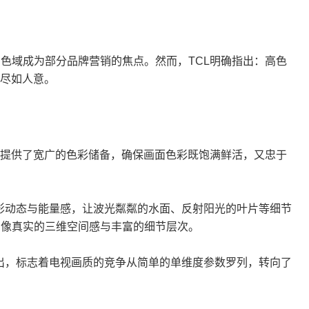
，高色域成为部分品牌营销的焦点。然而，TCL明确指出：高色
以尽如人意。
，提供了宽广的色彩储备，确保画面色彩既饱满鲜活，又忠于
影动态与能量感，让波光粼粼的水面、反射阳光的叶片等细节
图像真实的三维空间感与丰富的细节层次。
出，标志着电视画质的竞争从简单的单维度参数罗列，转向了