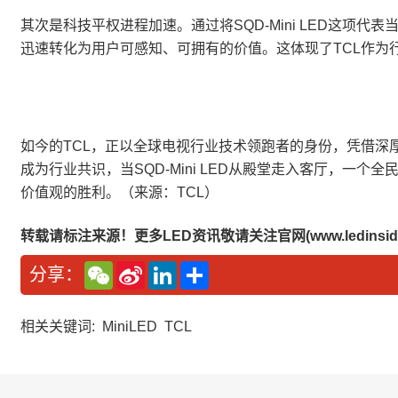
其次是科技平权进程加速。通过将SQD-Mini LED这项
迅速转化为用户可感知、可拥有的价值。这体现了TCL作为
如今的TCL，正以全球电视行业技术领跑者的身份，凭借深厚
成为行业共识，当SQD-Mini LED从殿堂走入客厅，
价值观的胜利。（来源：TCL）
转载请标注来源！更多LED资讯敬请关注官网(www.ledinside
W
S
L
分
分享：
e
i
i
享
C
n
n
h
a
k
a
W
e
相关关键词:
MiniLED
TCL
t
e
d
i
I
b
n
o