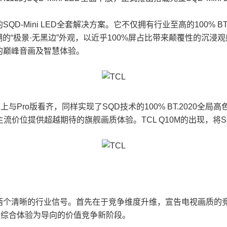
的SQD-Mini LED全套解决方案。它不仅拥有行业至高的100% 
“极景·无黑边”外观，以近乎100%屏占比带来颠覆性的沉浸观感。与
的巅峰音画及智慧体验。
上与Pro版看齐，同样实现了SQD技术的100% BT.2020
位提供超越期待的旗舰画质体验。TCL Q10M的出现，将SQD-
两个清晰的行业信号。首先在于竞争维度升维，宣告电视画质的竞
实综合体验为导向的价值竞争新阶段。