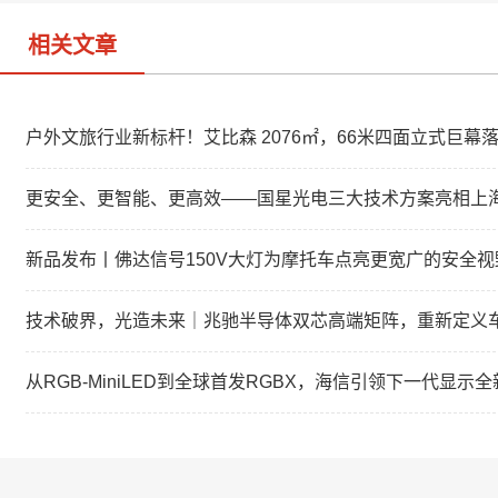
相关文章
户外文旅行业新标杆！艾比森 2076㎡，66米四面立式巨幕
更安全、更智能、更高效——国星光电三大技术方案亮相上
新品发布丨佛达信号150V大灯为摩托车点亮更宽广的安全视
技术破界，光造未来｜兆驰半导体双芯高端矩阵，重新定义
从RGB-MiniLED到全球首发RGBX，海信引领下一代显示