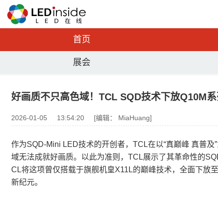
首页
展会
好画质不只高色域！TCL SQD技术下放Q10
2026-01-05
13:54:20
[编辑： MiaHuang]
作为SQD-Mini LED技术的开创者，TCL在以“真巅峰 真普
域无法成就好画质。以此为准则，TCL展示了其革命性的SQD-
CL将这项曾仅搭载于旗舰机皇X11L的巅峰技术，全面下放至全新
新纪元。