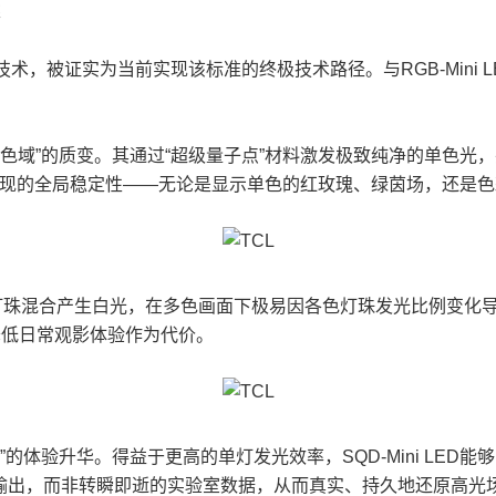
示技术，被证实为当前实现该标准的终极技术路径。与RGB-Mini L
“全局高色域”的质变。其通过“超级量子点”材料激发极致纯净的单
于色彩表现的全局稳定性——无论是显示单色的红玫瑰、绿茵场，还
ni LED灯珠混合产生白光，在多色画面下极易因各色灯珠发光比
降低日常观影体验作为代价。
久高亮”的体验升华。得益于更高的单灯发光效率，SQD-Mini L
，而非转瞬即逝的实验室数据，从而真实、持久地还原高光场景的震