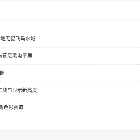
落地无锡飞马水城
海慕尼黑电子展
野
车载与显示新高度
全新色彩赛道