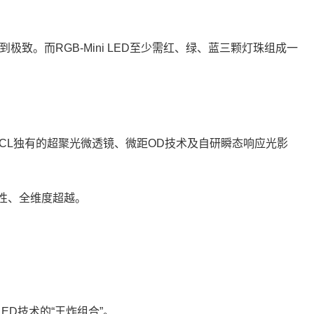
发挥到极致。而RGB-Mini LED至少需红、绿、蓝三颗灯珠组成一
结合TCL独有的超聚光微透镜、微距OD技术及自研瞬态响应光影
系统性、全维度超越。
LED技术的“王炸组合”。