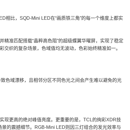
ED相比，SQD-Mini LED在“画质铁三角”的每一个维度上都实
色光，并精准匹配搭载“晶粹高色阻”的超级蝶翼华曜屏，实现了稳定
是色彩交织的复杂场景，色域值均无波动，色彩始终精准如一。
例变化导致色域漂移，且相邻分区不同色光之间会产生难以避免的光
ED能够实现更高的绝对峰值亮度。更重要的是，TCL的绚彩XDR技
撼细节。RGB-Mini LED则因三灯组合的发光效率与