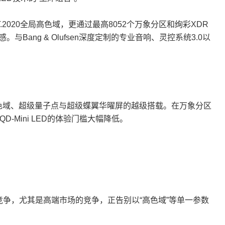
BT.2020全局高色域，更通过最高8052个万象分区和绚彩XDR
Bang & Olufsen深度定制的专业音响、灵控系统3.0以
全局高色域、超级量子点与超级蝶翼华曜屏的越级搭载。在万象分区
Mini LED的体验门槛大幅降低。
争，尤其是高端市场的竞争，正告别以“高色域”等单一参数