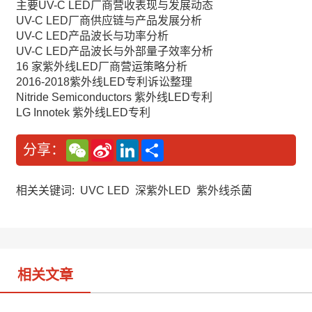
主要UV-C LED厂商营收表现与发展动态
UV-C LED厂商供应链与产品发展分析
UV-C LED产品波长与功率分析
UV-C LED产品波长与外部量子效率分析
16 家紫外线LED厂商营运策略分析
2016-2018紫外线LED专利诉讼整理
Nitride Semiconductors 紫外线LED专利
LG Innotek 紫外线LED专利
W
S
L
分
分享：
e
i
i
享
C
n
n
h
a
k
a
W
e
相关关键词:
UVC LED
深紫外LED
紫外线杀菌
t
e
d
i
I
b
n
o
相关文章