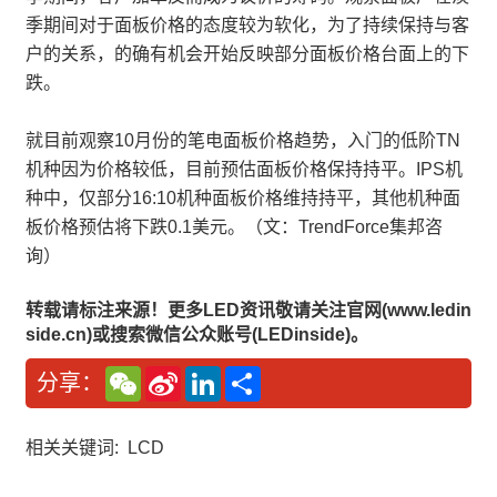
季期间对于面板价格的态度较为软化，为了持续保持与客
户的关系，的确有机会开始反映部分面板价格台面上的下
跌。
就目前观察10月份的笔电面板价格趋势，入门的低阶TN
机种因为价格较低，目前预估面板价格保持持平。IPS机
种中，仅部分16:10机种面板价格维持持平，其他机种面
板价格预估将下跌0.1美元。（文：TrendForce集邦咨
询）
转载请标注来源！更多LED资讯敬请关注官网(www.ledin
side.cn)或搜索微信公众账号(LEDinside)。
W
S
L
分
分享：
e
i
i
享
C
n
n
h
a
k
a
W
e
相关关键词:
LCD
t
e
d
i
I