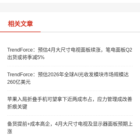
b
n
o
相关文章
TrendForce：预估4月大尺寸电视面板续涨，笔电面板Q2
出货或将季减5%
TrendForce：预估2026年全球AI光收发模块市场规模达
260亿美元
苹果入局折叠手机可望拿下近两成市占，应力管理成改善
折痕关键
备货提前+成本高企，4月大尺寸电视及显示器面板预期上
涨