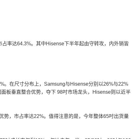
市占率达64.3%。其中Hisense下半年起由守转攻，内外销皆
尺寸分布上，Samsung与Hisense分别以26%与22%
团面板垂直整合优势，夺下 98吋市场龙头，Hisense则以近半
优势，市占率达22%。值得注意的是，今年整体65吋出货量