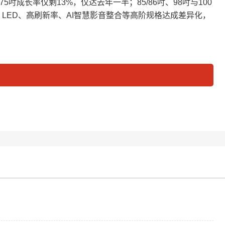
吋成长率仅剩13%，仅达去年一半；85/86吋、98吋与100
i LED、高刷新率、AI智慧影音整合等高阶规格达成差异化，