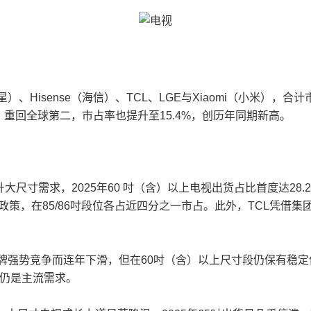
Hisense（海信）、TCL、LGE与Xiaomi（小米），合计
，重回全球第二，市占率也提升至15.4%，创历年同期新高。
求，2025年60 吋（含）以上电视出货占比首度达28.2%。在
力补贴政策，在85/86吋段位各占近四分之一市占。此外，TCL凭借集
品牌强势竞争而连年下滑，但在60吋（含）以上尺寸段仍保有稳定
寸仍是主流需求。