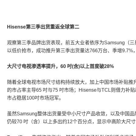
Hisense第三季出货重返全球第二
观察第三季品牌出货表现，前五大业者依序为Samsung（三星）、
以低价抢市，成功推升第三季出货量达766万台、季增9.7%
大尺寸电视渗透率提升，60 吋(含)以上首度破28%
随着全球电视市场尺寸结构持续放大，加上中国市场补贴推升大尺寸需
的市占率主导65 吋与75 吋市场；Hisense与TCL则借
市占稳居100吋市场冠军。
虽然Samsung整体出货量受中小尺寸产品收敛，以及中国
仍较70 吋（含）以上多出约12个百分点，显示中高阶大尺