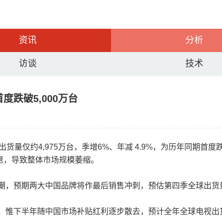
资讯
分析
访谈
技术
首度跌破5,000万台
电视出货量仅约4,975万台，季增6%、年减 4.9%，为历年同期
退，导致整体市场规模萎缩。
潮，预期两大中国品牌将作最后销售冲刺，预估第四季全球出货量将季
惟下半年随中国市场补贴红利逐步散去，预计全年全球电视出货量为