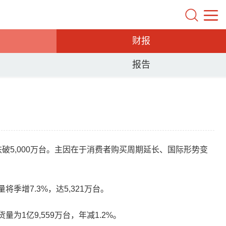
财报
报告
首度跌破5,000万台。主因在于消费者购买周期延长、国际形势变
增7.3%，达5,321万台。
1亿9,559万台，年减1.2%。