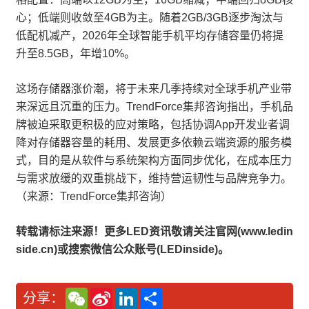
心；低端则收敛至4GB为主。随着2GB/3GB逐步淘汰与
低配机减产，2026年全球智能手机平均存储容量仍将提
升至8.5GB，年增10%。
这场存储器涨价潮，将于未来几季持续对全球手机产业带
来深远且沉重的压力。TrendForce集邦咨询指出，手机品
牌被迫采取更积极的应对策略，包括协调App开发业者调
降对存储器容量的耗用、发展更多依赖云端资源的服务模
式，目的是从软件与系统架构方面同步优化，在成本压力
与需求放缓的双重挑战下，维持营运韧性与品牌竞争力。
（来源：TrendForce集邦咨询）
转载请标注来源！更多LED资讯敬请关注官网(www.ledin
side.cn)或搜索微信公众账号(LEDinside)。
W
S
L
分
分享：
e
i
i
享