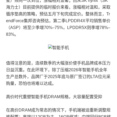
星）倾向一次到位，涨幅相对显著；而从SK hynix（SK
海力士）目前提供的临时报价来看，涨幅相对温和，采取
循序垫高的策略，预估五月下旬完成定价。整体而言，Tr
endForce集邦咨询预估，第二季LPDDR4X平均销售单价
（ASP）将至少季增70%–75%，LPDDR5X则季增78%–
83%。
值得注意的是，连续数季的大幅涨价使手机品牌成本压力
日益沉重。在此环境下，除了压缩2026年智能手机全年
生产总数外，品牌厂于2025年底与原厂签订的LTA位元采
购量，恐怕也将难以达成。
高价时代重塑智能手机DRAM规格，大容量配置受抑
在高价DRAM成为常态的情况下，手机端被迫重新调整规
格配置：高端以12GB为主，16GB缩减；中端回归8GB核