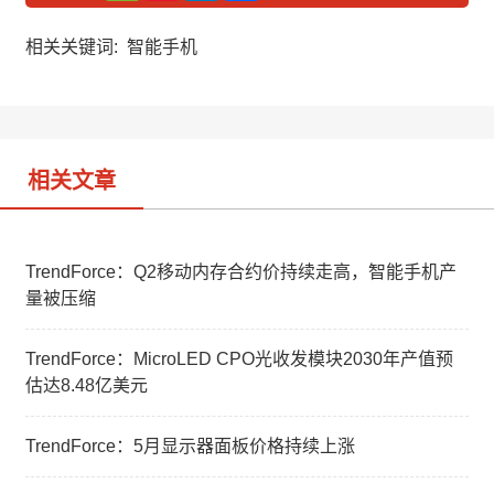
C
n
n
h
a
k
a
W
e
相关关键词:
智能手机
t
e
d
i
I
b
n
o
相关文章
TrendForce：Q2移动内存合约价持续走高，智能手机产
量被压缩
TrendForce：MicroLED CPO光收发模块2030年产值预
估达8.48亿美元
TrendForce：5月显示器面板价格持续上涨