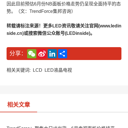
因此目前预估6月份NB面板价格走势仍呈现全面持平的态
势。（文：TrendForce集邦咨询）
转载请标注来源！更多LED资讯敬请关注官网(www.ledin
side.cn)或搜索微信公众账号(LEDinside)。
W
S
L
分
分享：
e
i
i
享
C
n
n
h
a
k
a
W
e
相关关键词:
LCD
LED液晶电视
t
e
d
i
I
b
n
o
相关文章