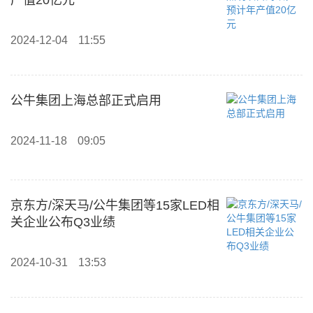
产值20亿元
2024-12-04
11:55
公牛集团上海总部正式启用
2024-11-18
09:05
京东方/深天马/公牛集团等15家LED相
关企业公布Q3业绩
2024-10-31
13:53