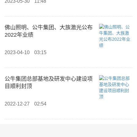
2023-05-30
11:48
佛山照明、公牛集团、大族激光公布
2022年业绩
2023-04-10
03:15
公牛集团总部基地及研发中心建设项
目顺利封顶
2022-12-27
02:54
聚焦工业照明，公牛爱眼照明与山东