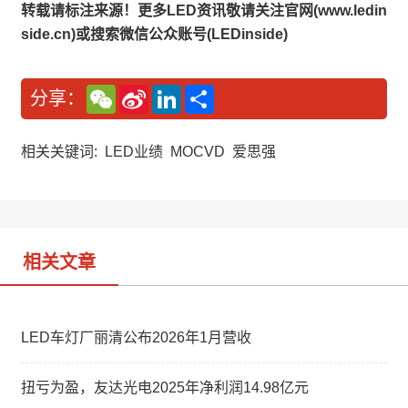
转载请标注来源！更多LED资讯敬请关注官网(www.ledin
side.cn)或搜索微信公众账号(LEDinside)
W
S
L
分
分享：
e
i
i
享
C
n
n
h
a
k
a
W
e
相关关键词:
LED业绩
MOCVD
爱思强
t
e
d
i
I
b
n
o
相关文章
LED车灯厂丽清公布2026年1月营收
扭亏为盈，友达光电2025年净利润14.98亿元