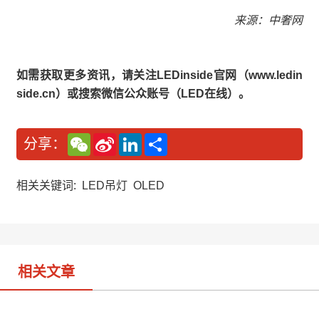
来源：中奢网
如需获取更多资讯，请关注LEDinside官网（www.ledin
side.cn）或搜索微信公众账号（LED在线）。
W
S
L
分
分享：
e
i
i
享
C
n
n
h
a
k
a
W
e
相关关键词:
LED吊灯
OLED
t
e
d
i
I
b
n
o
相关文章