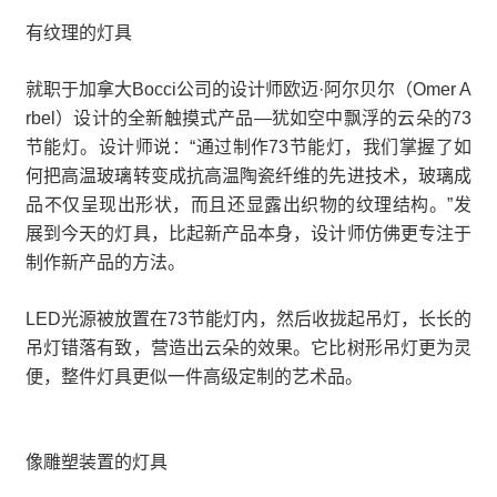
有纹理的灯具
就职于加拿大Bocci公司的设计师欧迈·阿尔贝尔（Omer A
rbel）设计的全新触摸式产品—犹如空中飘浮的云朵的73
节能灯。设计师说：“通过制作73节能灯，我们掌握了如
何把高温玻璃转变成抗高温陶瓷纤维的先进技术，玻璃成
品不仅呈现出形状，而且还显露出织物的纹理结构。”发
展到今天的灯具，比起新产品本身，设计师仿佛更专注于
制作新产品的方法。
LED光源被放置在73节能灯内，然后收拢起吊灯，长长的
吊灯错落有致，营造出云朵的效果。它比树形吊灯更为灵
便，整件灯具更似一件高级定制的艺术品。
像雕塑装置的灯具