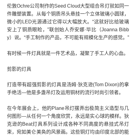
伦敦Ochre公司制作的Seed Cloud大型组合吊灯就如同一
件雕塑装置。从每个铜质吊头悬挂一个立体玻璃小圆球，
微小的LED光源通过它得以大幅放大。“这就好比给玻璃
安上了铜质眼睑，”联创始人乔安娜·毕比（Joanna Bibb
y）说。“手工制作的产品，不可能有规模化生产的感觉。”
有时候一件灯具就是一件艺术品，凝聚了手工人的心血。
剪影的灯具
打造带有超强剪影的灯具是汤姆·狄克逊(Tom Dixon)的拿
手绝活—他是多盏吊灯及运用铜材的流行时尚引领者。
在今年展会上，他的Plane吊灯摆弄出极简主义造型与几
何图形—从任何一个角度欣赏，永远是实心球的模样。狄
克逊的Beat灯具系列设计成各种不同高度的悬挂式吊灯
束，宛如美仑美奂的风景画。这些铜灯均由印度北部的能