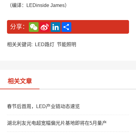
（编译：LEDinside James）
W
S
L
分
分享：
e
i
i
享
C
n
n
h
a
k
a
W
e
相关关键词:
LED路灯
节能照明
t
e
d
i
I
b
n
o
相关文章
春节后首周，LED产业链动态速览
湖北利友光电超宽幅偏光片基地即将在5月量产